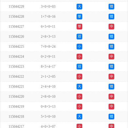
115044229
3+0+0=03
大
错
115044228
1+7+8=16
单
错
115044227
6+5+0=11
单
中
115044226
2+8+3=13
双
错
115044225
7+9+8=24
小
错
115044224
0+2+9=11
小
中
115044223
8+5+4=17
双
错
115044222
2+1+2=05
小
中
115044221
2+4+4=10
大
错
115044220
2+8+0=10
小
中
115044219
0+8+5=13
小
中
115044218
5+5+0=10
大
错
115044217
4+0+3=07
小
中