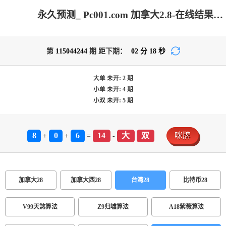
永久预测_ Pc001.com 加拿大2.8-在线结果|加拿大pc2.8预测-在线预测|加拿大2.8走势咪牌预测|加拿大2.8结果分析|加拿大在线咪牌_专注研究2.8_加拿大PC在线走势_官方数据!
第
115044244
期 距下期：
02
分
18
秒
大单
未开:
2
期
小单
未开:
4
期
小双
未开:
5
期
8
0
6
14
大
双
咪牌
+
+
=
-
加拿大28
加拿大西28
台湾28
比特币28
V99天煞算法
Z9归墟算法
A18紫薇算法