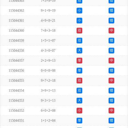
115044363
7+3+9=19
双
错
115044362
9+1+9=19
小
错
115044361
4+9+8=21
小
错
115044360
7+8+3=18
双
中
115044359
1+5+1=07
双
错
115044358
4+3+0=07
大
错
115044357
2+2+9=13
单
中
115044356
0+0+8=08
单
错
115044355
9+7+2=18
双
中
115044354
3+9+1=13
双
错
115044353
9+3+1=13
大
错
115044352
6+0+2=08
小
中
115044351
1+1+2=04
单
错