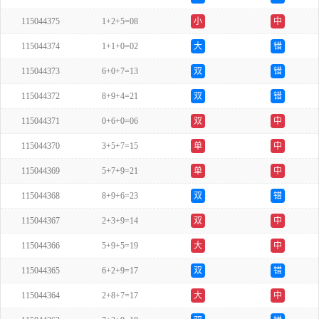
115044375
1+2+5=08
小
中
115044374
1+1+0=02
大
错
115044373
6+0+7=13
双
错
115044372
8+9+4=21
双
错
115044371
0+6+0=06
双
中
115044370
3+5+7=15
单
中
115044369
5+7+9=21
单
中
115044368
8+9+6=23
双
错
115044367
2+3+9=14
双
中
115044366
5+9+5=19
大
中
115044365
6+2+9=17
双
错
115044364
2+8+7=17
大
中