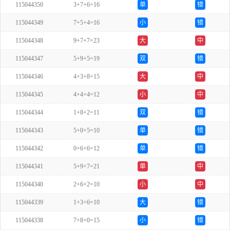
115044350
3+7+6=16
单
错
115044349
7+5+4=16
小
错
115044348
9+7+7=23
大
中
115044347
5+9+5=19
双
错
115044346
4+3+8=15
大
中
115044345
4+4+4=12
小
中
115044344
1+8+2=11
双
错
115044343
5+0+5=10
单
错
115044342
0+6+6=12
单
错
115044341
5+9+7=21
单
中
115044340
2+6+2=10
小
中
115044339
1+3+6=10
大
错
115044338
7+8+0=15
小
错