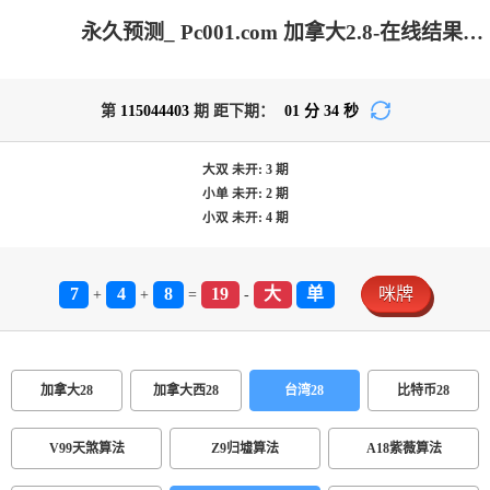
永久预测_ Pc001.com 加拿大2.8-在线结果|加拿大pc2.8预测-在线预测|加拿大2.8走势咪牌预测|加拿大2.8结果分析|加拿大在线咪牌_专注研究2.8_加拿大PC在线走势_官方数据!
第
115044403
期 距下期：
01
分
34
秒
大双
未开:
3
期
小单
未开:
2
期
小双
未开:
4
期
7
4
8
19
大
单
咪牌
+
+
=
-
加拿大28
加拿大西28
台湾28
比特币28
V99天煞算法
Z9归墟算法
A18紫薇算法