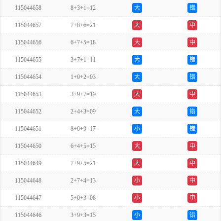
115044658
8+3+1=12
大
错
115044657
7+8+6=21
大
中
115044656
6+7+5=18
大
中
115044655
3+7+1=11
大
错
115044654
1+0+2=03
大
错
115044653
3+9+7=19
大
中
115044652
2+4+3=09
大
错
115044651
8+0+9=17
小
错
115044650
6+4+5=15
大
中
115044649
7+9+5=21
大
中
115044648
2+7+4=13
小
中
115044647
5+0+3=08
小
中
115044646
3+9+3=15
小
错