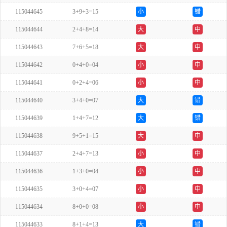
115044645
3+9+3=15
小
错
115044644
2+4+8=14
大
中
115044643
7+6+5=18
大
中
115044642
0+4+0=04
小
中
115044641
0+2+4=06
小
中
115044640
3+4+0=07
大
错
115044639
1+4+7=12
大
错
115044638
9+5+1=15
大
中
115044637
2+4+7=13
小
中
115044636
1+3+0=04
小
中
115044635
3+0+4=07
小
中
115044634
8+0+0=08
小
中
115044633
8+1+4=13
大
错