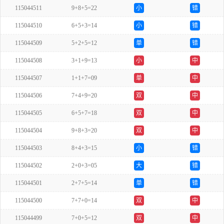
115044511
9+8+5=22
小
错
115044510
6+5+3=14
小
错
115044509
5+2+5=12
单
错
115044508
3+1+9=13
小
中
115044507
1+1+7=09
单
中
115044506
7+4+9=20
双
中
115044505
6+5+7=18
双
中
115044504
9+8+3=20
双
中
115044503
8+4+3=15
小
错
115044502
2+0+3=05
大
错
115044501
2+7+5=14
单
错
115044500
7+7+0=14
双
中
115044499
7+0+5=12
双
中