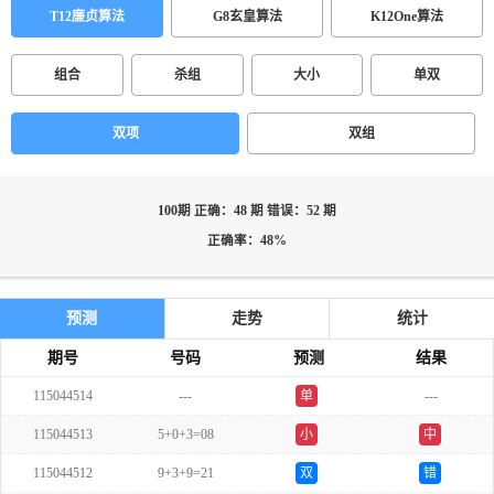
T12廉贞算法
G8玄皇算法
K12One算法
组合
杀组
大小
单双
双项
双组
100期 正确：48 期 错误：52 期
正确率：48%
预测
走势
统计
期号
号码
预测
结果
115044514
---
单
---
115044513
5+0+3=08
小
中
115044512
9+3+9=21
双
错