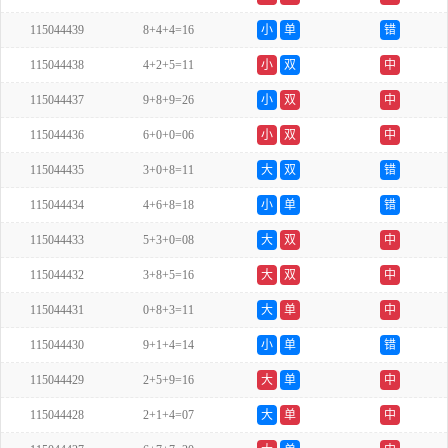
115044439
8+4+4=16
小
单
错
115044438
4+2+5=11
小
双
中
115044437
9+8+9=26
小
双
中
115044436
6+0+0=06
小
双
中
115044435
3+0+8=11
大
双
错
115044434
4+6+8=18
小
单
错
115044433
5+3+0=08
大
双
中
115044432
3+8+5=16
大
双
中
115044431
0+8+3=11
大
单
中
115044430
9+1+4=14
小
单
错
115044429
2+5+9=16
大
单
中
115044428
2+1+4=07
大
单
中