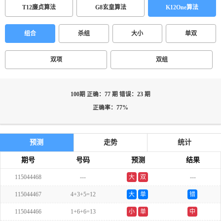
T12廉贞算法
G8玄皇算法
K12One算法
组合
杀组
大小
单双
双项
双组
100期 正确：77 期 错误：23 期
正确率：77%
预测
走势
统计
期号
号码
预测
结果
115044468
---
大
双
---
115044467
4+3+5=12
大
单
错
115044466
1+6+6=13
小
单
中