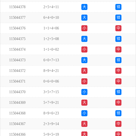
115044378
2+5+4=11
大
错
115044377
6+4+0=10
大
错
115044376
1+1+4=06
小
中
115044375
1+2+5=08
大
错
115044374
1+1+0=02
小
中
115044373
6+0+7=13
大
错
115044372
8+9+4=21
大
中
115044371
0+6+0=06
小
中
115044370
3+5+7=15
小
错
115044369
5+7+9=21
大
中
115044368
8+9+6=23
小
错
115044367
2+3+9=14
大
中
115044366
5+9+5=19
大
中