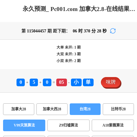
永久预测_ Pc001.com 加拿大2.8-在线结果|加拿大pc2.8预测-在线预测|加拿大2.8走势咪牌预测|加拿大2.8结果分析|加拿大在线咪牌_专注研究2.8_加拿大PC在线走势_官方数据!
第
115044457
期 距下期：
06
时
370
分
28
秒
大单
未开:
1
期
大双
未开:
3
期
小双
未开:
2
期
0
5
0
05
小
单
咪牌
+
+
=
-
加拿大28
加拿大西28
台湾28
比特币28
V99天煞算法
Z9归墟算法
A18紫薇算法