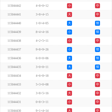
115044442
4+8+0=12
小
中
115044441
3+8+4=15
大
中
115044440
1+0+4=05
大
错
115044439
8+4+4=16
小
错
115044438
4+2+5=11
小
中
115044437
9+8+9=26
小
错
115044436
6+0+0=06
大
错
115044435
3+0+8=11
大
错
115044434
4+6+8=18
大
中
115044433
5+3+0=08
小
中
115044432
3+8+5=16
大
中
115044431
0+8+3=11
小
中
115044430
9+1+4=14
大
中