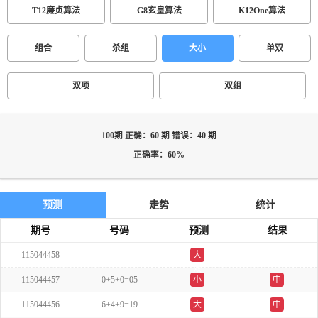
T12廉贞算法
G8玄皇算法
K12One算法
组合
杀组
大小
单双
双项
双组
100期 正确：60 期 错误：40 期
正确率：60%
预测
走势
统计
期号
号码
预测
结果
115044458
---
大
---
双
115044457
0+5+0=05
小
中
115044456
6+4+9=19
大
中