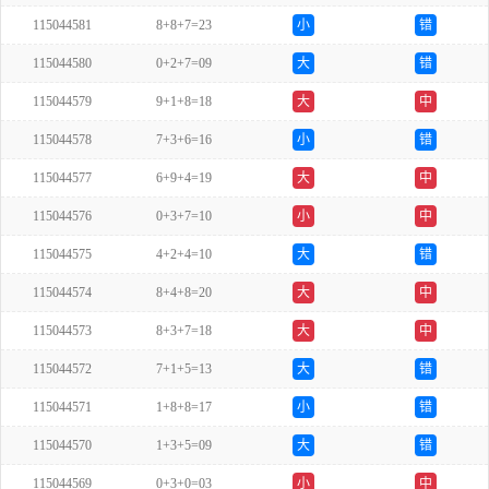
115044581
8+8+7=23
小
错
115044580
0+2+7=09
大
错
115044579
9+1+8=18
大
中
115044578
7+3+6=16
小
错
115044577
6+9+4=19
大
中
115044576
0+3+7=10
小
中
115044575
4+2+4=10
大
错
115044574
8+4+8=20
大
中
115044573
8+3+7=18
大
中
115044572
7+1+5=13
大
错
115044571
1+8+8=17
小
错
115044570
1+3+5=09
大
错
115044569
0+3+0=03
小
中