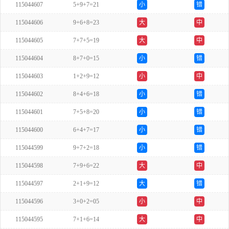
115044607
5+9+7=21
小
错
115044606
9+6+8=23
大
中
115044605
7+7+5=19
大
中
115044604
8+7+0=15
小
错
115044603
1+2+9=12
小
中
115044602
8+4+6=18
小
错
115044601
7+5+8=20
小
错
115044600
6+4+7=17
小
错
115044599
9+7+2=18
小
错
115044598
7+9+6=22
大
中
115044597
2+1+9=12
大
错
115044596
3+0+2=05
小
中
115044595
7+1+6=14
大
中