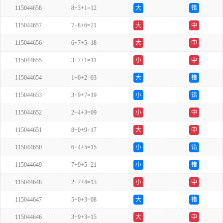
115044658
8+3+1=12
大
错
115044657
7+8+6=21
大
中
115044656
6+7+5=18
大
中
115044655
3+7+1=11
小
中
115044654
1+0+2=03
大
错
115044653
3+9+7=19
小
错
115044652
2+4+3=09
小
中
115044651
8+0+9=17
大
中
115044650
6+4+5=15
小
错
115044649
7+9+5=21
小
错
115044648
2+7+4=13
小
中
115044647
5+0+3=08
大
错
115044646
3+9+3=15
大
中