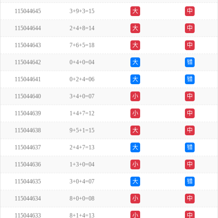
115044645
3+9+3=15
大
中
115044644
2+4+8=14
大
中
115044643
7+6+5=18
大
中
115044642
0+4+0=04
大
错
115044641
0+2+4=06
大
错
115044640
3+4+0=07
小
中
115044639
1+4+7=12
小
中
115044638
9+5+1=15
大
中
115044637
2+4+7=13
大
错
115044636
1+3+0=04
小
中
115044635
3+0+4=07
大
错
115044634
8+0+0=08
小
中
115044633
8+1+4=13
小
中