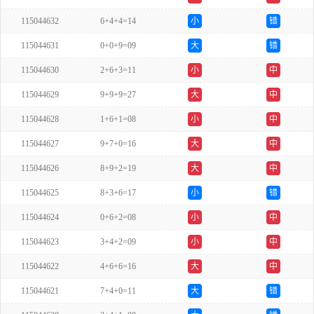
115044632
6+4+4=14
小
错
115044631
0+0+9=09
大
错
115044630
2+6+3=11
小
中
115044629
9+9+9=27
大
中
115044628
1+6+1=08
小
中
115044627
9+7+0=16
大
中
115044626
8+9+2=19
大
中
115044625
8+3+6=17
小
错
115044624
0+6+2=08
小
中
115044623
3+4+2=09
小
中
115044622
4+6+6=16
大
中
115044621
7+4+0=11
大
错