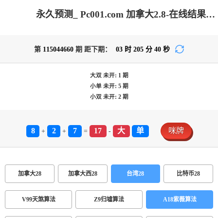
永久预测_ Pc001.com 加拿大2.8-在线结果|加拿大pc2.8预测-在线预测|加拿大2.8走势咪牌预测|加拿大2.8结果分析|加拿大在线咪牌_专注研究2.8_加拿大PC在线走势_官方数据!
第
115044660
期 距下期：
03
时
205
分
40
秒
大双
未开:
1
期
小单
未开:
5
期
小双
未开:
2
期
8
2
7
17
大
单
咪牌
+
+
=
-
加拿大28
加拿大西28
台湾28
比特币28
V99天煞算法
Z9归墟算法
A18紫薇算法