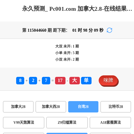
永久预测_ Pc001.com 加拿大2.8-在线结果|加拿大pc2.8预测-在线预测|加拿大2.8走势咪牌预测|加拿大2.8结果分析|加拿大在线咪牌_专注研究2.8_加拿大PC在线走势_官方数据!
第
115044660
期 距下期：
01
时
98
分
09
秒
大双
未开:
1
期
小单
未开:
5
期
小双
未开:
2
期
8
2
7
17
大
单
咪牌
+
+
=
-
加拿大28
加拿大西28
台湾28
比特币28
V99天煞算法
Z9归墟算法
A18紫薇算法