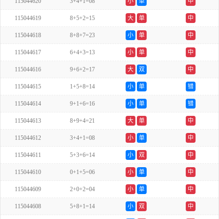
115044620
3+4+1=08
小
单
中
115044619
8+5+2=15
大
单
中
115044618
8+8+7=23
小
单
中
115044617
6+4+3=13
小
单
中
115044616
9+6+2=17
大
双
中
115044615
1+5+8=14
小
单
错
115044614
9+1+6=16
小
单
错
115044613
8+9+4=21
大
单
中
115044612
3+4+1=08
小
单
中
115044611
5+3+6=14
小
双
中
115044610
0+1+5=06
小
单
中
115044609
2+0+2=04
小
单
中
115044608
5+8+1=14
小
双
中