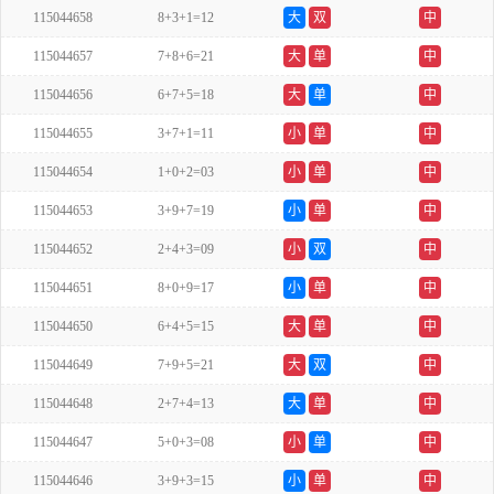
115044658
8+3+1=12
大
双
中
115044657
7+8+6=21
大
单
中
115044656
6+7+5=18
大
单
中
115044655
3+7+1=11
小
单
中
115044654
1+0+2=03
小
单
中
115044653
3+9+7=19
小
单
中
115044652
2+4+3=09
小
双
中
115044651
8+0+9=17
小
单
中
115044650
6+4+5=15
大
单
中
115044649
7+9+5=21
大
双
中
115044648
2+7+4=13
大
单
中
115044647
5+0+3=08
小
单
中
115044646
3+9+3=15
小
单
中