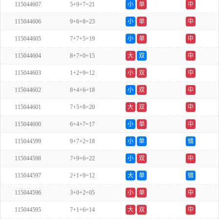
115044607
5+9+7=21
小
单
中
115044606
9+6+8=23
小
单
中
115044605
7+7+5=19
小
单
中
115044604
8+7+0=15
大
双
中
115044603
1+2+9=12
小
双
中
115044602
8+4+6=18
小
双
中
115044601
7+5+8=20
大
双
中
115044600
6+4+7=17
小
单
中
115044599
9+7+2=18
小
单
错
115044598
7+9+6=22
小
双
中
115044597
2+1+9=12
大
单
错
115044596
3+0+2=05
小
单
中
115044595
7+1+6=14
大
双
中