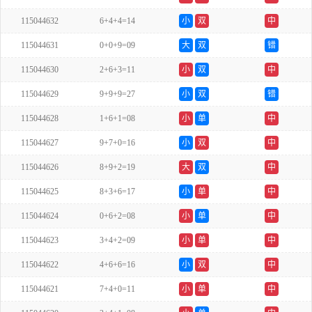
115044632
6+4+4=14
小
双
中
115044631
0+0+9=09
大
双
错
115044630
2+6+3=11
小
双
中
115044629
9+9+9=27
小
双
错
115044628
1+6+1=08
小
单
中
115044627
9+7+0=16
小
双
中
115044626
8+9+2=19
大
双
中
115044625
8+3+6=17
小
单
中
115044624
0+6+2=08
小
单
中
115044623
3+4+2=09
小
单
中
115044622
4+6+6=16
小
双
中
115044621
7+4+0=11
小
单
中