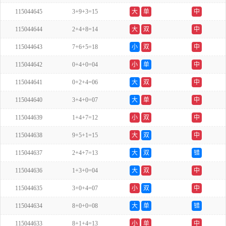
115044645
3+9+3=15
大
单
中
115044644
2+4+8=14
大
双
中
115044643
7+6+5=18
小
双
中
115044642
0+4+0=04
小
单
中
115044641
0+2+4=06
大
双
中
115044640
3+4+0=07
大
单
中
115044639
1+4+7=12
小
双
中
115044638
9+5+1=15
大
双
中
115044637
2+4+7=13
大
双
错
115044636
1+3+0=04
大
双
中
115044635
3+0+4=07
小
双
中
115044634
8+0+0=08
大
单
错
115044633
8+1+4=13
小
单
中