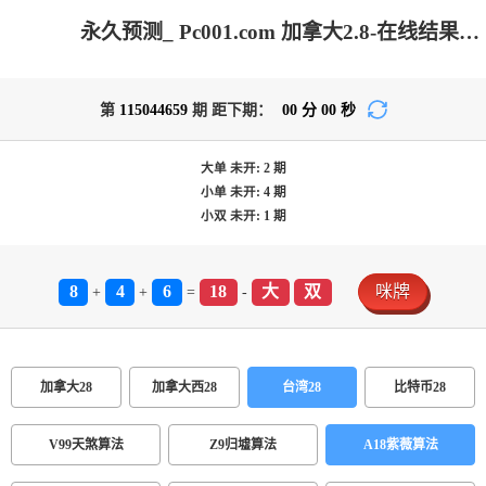
永久预测_ Pc001.com 加拿大2.8-在线结果|加拿大pc2.8预测-在线预测|加拿大2.8走势咪牌预测|加拿大2.8结果分析|加拿大在线咪牌_专注研究2.8_加拿大PC在线走势_官方数据!
第
115044659
期 距下期：
00
分
00
秒
大单
未开:
2
期
小单
未开:
4
期
小双
未开:
1
期
8
4
6
18
大
双
咪牌
+
+
=
-
加拿大28
加拿大西28
台湾28
比特币28
V99天煞算法
Z9归墟算法
A18紫薇算法