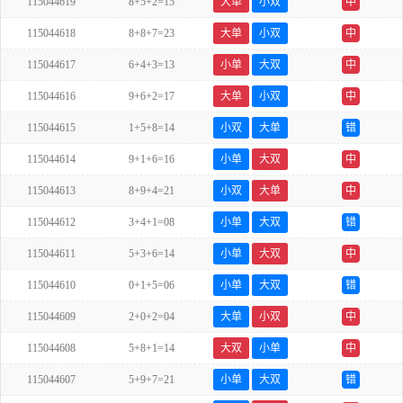
115044619
8+5+2=15
大单
小双
中
115044618
8+8+7=23
大单
小双
中
115044617
6+4+3=13
小单
大双
中
115044616
9+6+2=17
大单
小双
中
115044615
1+5+8=14
小双
大单
错
115044614
9+1+6=16
小单
大双
中
115044613
8+9+4=21
小双
大单
中
115044612
3+4+1=08
小单
大双
错
115044611
5+3+6=14
小单
大双
中
115044610
0+1+5=06
小单
大双
错
115044609
2+0+2=04
大单
小双
中
115044608
5+8+1=14
大双
小单
中
115044607
5+9+7=21
小单
大双
错