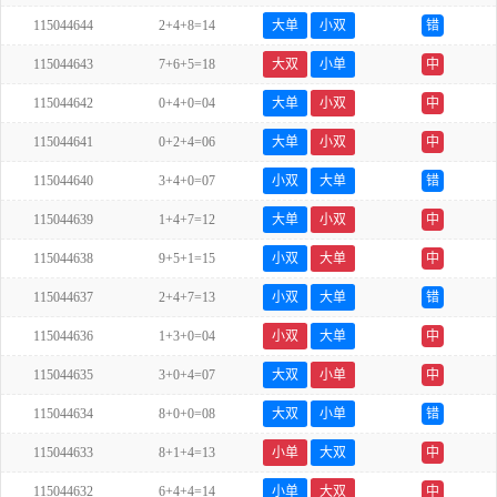
115044644
2+4+8=14
大单
小双
错
115044643
7+6+5=18
大双
小单
中
115044642
0+4+0=04
大单
小双
中
115044641
0+2+4=06
大单
小双
中
115044640
3+4+0=07
小双
大单
错
115044639
1+4+7=12
大单
小双
中
115044638
9+5+1=15
小双
大单
中
115044637
2+4+7=13
小双
大单
错
115044636
1+3+0=04
小双
大单
中
115044635
3+0+4=07
大双
小单
中
115044634
8+0+0=08
大双
小单
错
115044633
8+1+4=13
小单
大双
中
115044632
6+4+4=14
小单
大双
中