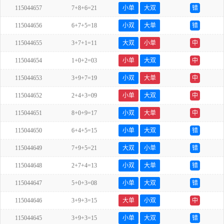
115044657
7+8+6=21
小单
大双
错
115044656
6+7+5=18
小双
大单
错
115044655
3+7+1=11
大双
小单
中
115044654
1+0+2=03
小单
大双
中
115044653
3+9+7=19
小双
大单
中
115044652
2+4+3=09
小单
大双
中
115044651
8+0+9=17
小双
大单
中
115044650
6+4+5=15
小单
大双
错
115044649
7+9+5=21
大双
小单
错
115044648
2+7+4=13
小双
大单
错
115044647
5+0+3=08
小单
大双
错
115044646
3+9+3=15
大单
小双
中
115044645
3+9+3=15
小单
大双
错