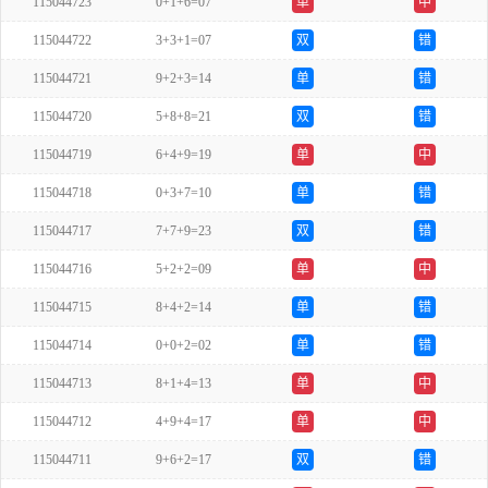
115044723
0+1+6=07
单
中
115044722
3+3+1=07
双
错
115044721
9+2+3=14
单
错
115044720
5+8+8=21
双
错
115044719
6+4+9=19
单
中
115044718
0+3+7=10
单
错
115044717
7+7+9=23
双
错
115044716
5+2+2=09
单
中
115044715
8+4+2=14
单
错
115044714
0+0+2=02
单
错
115044713
8+1+4=13
单
中
115044712
4+9+4=17
单
中
115044711
9+6+2=17
双
错