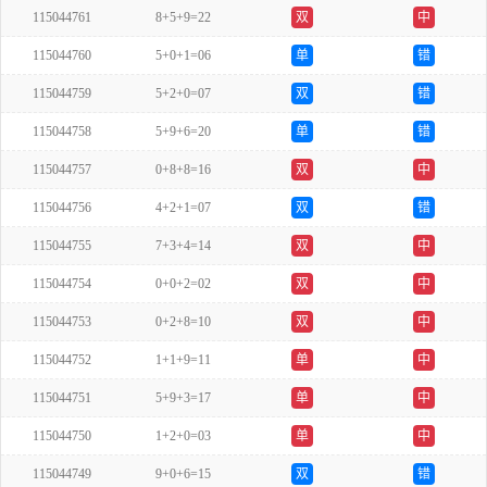
115044761
8+5+9=22
双
中
115044760
5+0+1=06
单
错
115044759
5+2+0=07
双
错
115044758
5+9+6=20
单
错
115044757
0+8+8=16
双
中
115044756
4+2+1=07
双
错
115044755
7+3+4=14
双
中
115044754
0+0+2=02
双
中
115044753
0+2+8=10
双
中
115044752
1+1+9=11
单
中
115044751
5+9+3=17
单
中
115044750
1+2+0=03
单
中
115044749
9+0+6=15
双
错