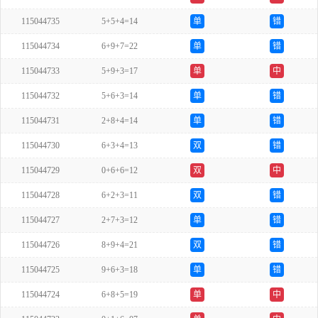
115044735
5+5+4=14
单
错
115044734
6+9+7=22
单
错
115044733
5+9+3=17
单
中
115044732
5+6+3=14
单
错
115044731
2+8+4=14
单
错
115044730
6+3+4=13
双
错
115044729
0+6+6=12
双
中
115044728
6+2+3=11
双
错
115044727
2+7+3=12
单
错
115044726
8+9+4=21
双
错
115044725
9+6+3=18
单
错
115044724
6+8+5=19
单
中