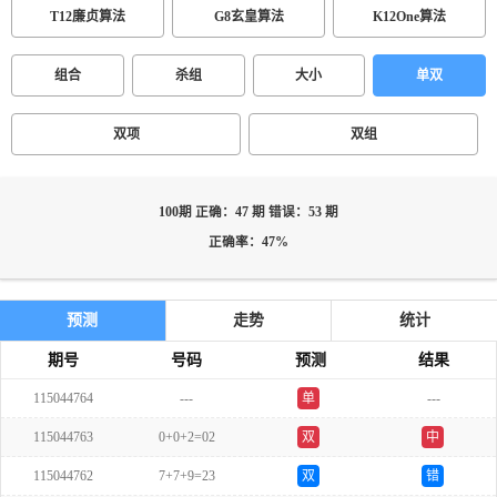
T12廉贞算法
G8玄皇算法
K12One算法
组合
杀组
大小
单双
双项
双组
100期 正确：47 期 错误：53 期
正确率：47%
预测
走势
统计
期号
号码
预测
结果
115044764
---
单
---
115044763
0+0+2=02
双
中
115044762
7+7+9=23
双
错