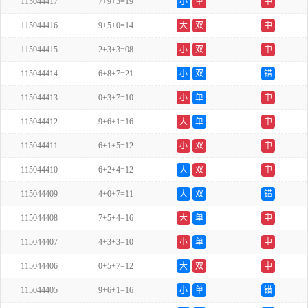
115044417
7+9+3=19
小
单
中
115044416
9+5+0=14
大
双
中
115044415
2+3+3=08
小
双
中
115044414
6+8+7=21
小
双
错
115044413
0+3+7=10
小
单
中
115044412
9+6+1=16
大
单
中
115044411
6+1+5=12
小
双
中
115044410
6+2+4=12
大
双
中
115044409
4+0+7=11
大
双
错
115044408
7+5+4=16
大
单
中
115044407
4+3+3=10
小
单
中
115044406
0+5+7=12
大
双
中
115044405
9+6+1=16
小
单
错