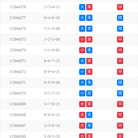
115044378
2+5+4=11
大
单
中
115044377
6+4+0=10
大
单
错
115044376
1+1+4=06
大
单
错
115044375
1+2+5=08
小
双
中
115044374
1+1+0=02
小
单
中
115044373
6+0+7=13
大
单
中
115044372
8+9+4=21
小
单
中
115044371
0+6+0=06
大
单
错
115044370
3+5+7=15
小
双
错
115044369
5+7+9=21
大
单
中
115044368
8+9+6=23
大
双
中
115044367
2+3+9=14
大
单
中
115044366
5+9+5=19
大
单
中