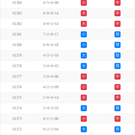
61384
4+5+0=09
小
中
61383
6+0+8=14
大
中
61382
4+8+2=14
大
中
61381
7+2+8=17
小
错
61380
6+8+4=18
小
错
61379
4+5+1=10
大
错
61378
5+0+0=05
大
错
61377
2+0+4=06
小
中
61376
4+2+3=09
小
中
61375
1+9+4=14
大
中
61374
3+4+3=10
大
错
61373
4+1+1=06
小
中
61372
0+2+2=04
大
错