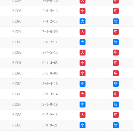
61397
4+3+9=16
大
中
61396
2+6+5=13
小
中
61395
7+4+2=13
大
错
61394
7+4+9=20
大
中
61393
3+6+2=11
大
错
61392
3+7+5=15
大
中
61391
0+1+4=05
小
中
61390
3+5+0=08
小
中
61389
8+6+4=18
小
错
61388
2+9+3=14
大
中
61387
9+1+9=19
小
错
61386
9+7+2=18
大
中
61385
3+9+9=21
小
错