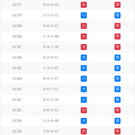
61371
9+3+4=16
大
中
61370
5+5+5=15
小
错
61369
9+0+2=11
小
中
61368
2+3+3=08
小
中
61367
9+4+7=20
大
中
61366
0+2+9=11
大
错
61365
2+3+2=07
大
错
61364
8+4+5=17
小
错
61363
4+0+7=11
大
错
61362
8+6+2=16
小
错
61361
4+8+1=13
小
中
61360
1+2+6=09
大
错
61359
3+6+6=15
大
中