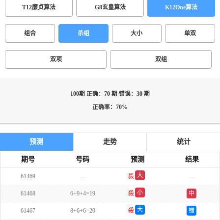
T12廉贞算法
G8玄皇算法
K12One算法
组合
杀组
大小
单双
双项
双组
100期 正确：70 期 错误：30 期
正确率：70%
预测
走势
统计
期号
号码
预测
结果
大
61469
---
殺
---
双
小
61468
6+9+4=19
殺
中
双
大
61467
8+6+6=20
殺
错
双