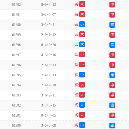
大
61402
8+0+4=12
殺
中
双
大
61401
5+2+0=07
殺
中
双
小
61400
3+3+5=11
殺
错
单
大
61399
2+9+1=12
殺
中
单
大
61398
8+4+8=20
殺
错
双
小
61397
4+3+9=16
殺
中
单
小
61396
2+6+5=13
殺
中
双
小
61395
7+4+2=13
殺
错
单
大
61394
7+4+9=20
殺
中
单
大
61393
3+6+2=11
殺
中
双
大
61392
3+7+5=15
殺
错
单
大
61391
0+1+4=05
殺
中
双
小
61390
3+5+0=08
殺
错