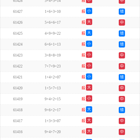
小
61428
5+4+5=14
殺
中
双
小
61427
1+6+3=10
殺
错
双
大
61426
5+6+6=17
殺
中
双
大
61425
4+9+9=22
殺
错
双
小
61424
6+6+1=13
殺
错
单
小
61423
3+8+8=19
殺
中
单
小
61422
7+7+9=23
殺
中
双
小
61421
1+4+2=07
殺
错
单
大
61420
1+5+7=13
殺
中
双
小
61419
9+4+2=15
殺
中
单
大
61418
9+6+2=17
殺
错
单
大
61417
1+3+3=07
殺
中
双
大
61416
9+4+7=20
殺
中
单