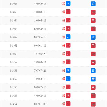
大
61466
4+9+2=15
殺
错
单
小
61465
2+0+8=10
殺
中
单
小
61464
1+6+6=13
殺
中
双
大
61463
8+0+3=11
殺
中
单
大
61462
8+2+5=15
殺
错
单
小
61461
6+4+1=11
殺
中
双
小
61460
7+7+6=20
殺
中
单
小
61459
2+9+0=11
殺
中
双
大
61458
7+7+7=21
殺
错
单
小
61457
1+9+3=13
殺
错
单
小
61456
0+9+7=16
殺
中
单
大
61455
4+9+3=16
殺
中
单
小
61454
0+2+1=03
殺
中