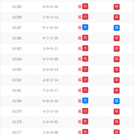
双
小
61389
8+6+4=18
殺
中
单
小
61388
2+9+3=14
殺
中
双
大
61387
9+1+9=19
殺
错
单
大
61386
9+7+2=18
殺
中
单
小
61385
3+9+9=21
殺
中
双
大
61384
4+5+0=09
殺
中
双
小
61383
6+0+8=14
殺
中
双
小
61382
4+8+2=14
殺
中
双
小
61381
7+2+8=17
殺
中
双
大
61380
6+8+4=18
殺
错
双
小
61379
4+5+1=10
殺
中
单
大
61378
5+0+0=05
殺
中
单
大
61377
2+0+4=06
殺
中