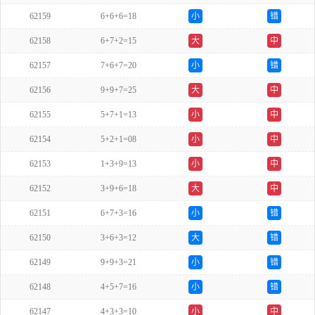
62159
6+6+6=18
小
错
62158
6+7+2=15
大
中
62157
7+6+7=20
小
错
62156
9+9+7=25
大
中
62155
5+7+1=13
小
中
62154
5+2+1=08
小
中
62153
1+3+9=13
小
中
62152
3+9+6=18
大
中
62151
6+7+3=16
小
错
62150
3+6+3=12
大
错
62149
9+9+3=21
小
错
62148
4+5+7=16
小
错
62147
4+3+3=10
小
中