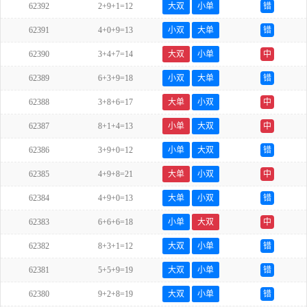
62392
2+9+1=12
大双
小单
错
62391
4+0+9=13
小双
大单
错
62390
3+4+7=14
大双
小单
中
62389
6+3+9=18
小双
大单
错
62388
3+8+6=17
大单
小双
中
62387
8+1+4=13
小单
大双
中
62386
3+9+0=12
小单
大双
错
62385
4+9+8=21
大单
小双
中
62384
4+9+0=13
大单
小双
错
62383
6+6+6=18
小单
大双
中
62382
8+3+1=12
大双
小单
错
62381
5+5+9=19
大双
小单
错
62380
9+2+8=19
大双
小单
错