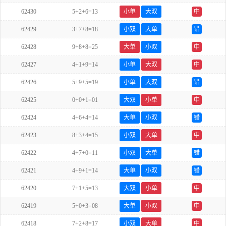
62430
5+2+6=13
小单
大双
中
62429
3+7+8=18
小双
大单
错
62428
9+8+8=25
大单
小双
中
62427
4+1+9=14
小单
大双
中
62426
5+9+5=19
小单
大双
错
62425
0+0+1=01
大双
小单
中
62424
4+6+4=14
大单
小双
错
62423
8+3+4=15
小双
大单
中
62422
4+7+0=11
小双
大单
错
62421
4+9+1=14
大单
小双
错
62420
7+1+5=13
大双
小单
中
62419
5+0+3=08
大单
小双
中
62418
7+2+8=17
小双
大单
中