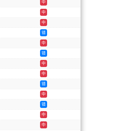
中
中
中
错
中
错
中
中
错
中
错
中
中