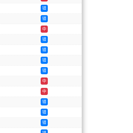
错
错
中
错
错
错
错
中
中
错
错
错
错