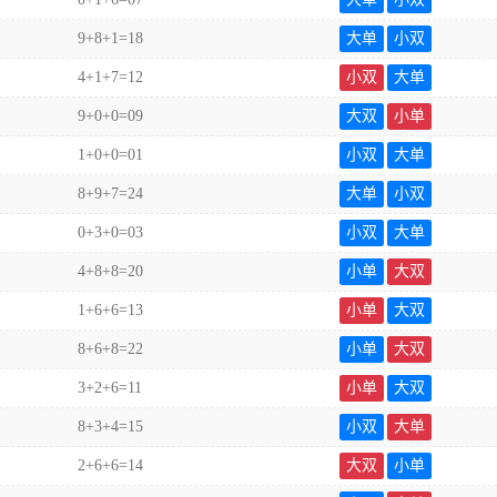
9+8+1=18
大单
小双
4+1+7=12
小双
大单
9+0+0=09
大双
小单
1+0+0=01
小双
大单
8+9+7=24
大单
小双
0+3+0=03
小双
大单
4+8+8=20
小单
大双
1+6+6=13
小单
大双
8+6+8=22
小单
大双
3+2+6=11
小单
大双
8+3+4=15
小双
大单
2+6+6=14
大双
小单