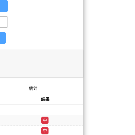
统计
结果
---
中
中