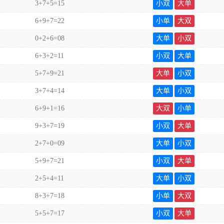
3+7+5=15
小双
大单
6+9+7=22
小单
大双
0+2+6=08
大单
小双
6+3+2=11
小双
大单
5+7+9=21
大单
小双
3+7+4=14
大单
小双
6+9+1=16
大双
小单
9+3+7=19
小双
大单
2+7+0=09
大单
小双
5+9+7=21
小双
大单
2+5+4=11
大单
小双
8+3+7=18
小单
大双
5+5+7=17
小双
大单