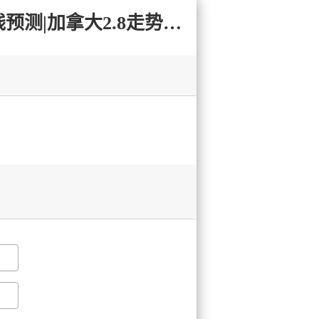
永久预测_ Pc001.com 加拿大2.8-在线结果|加拿大pc2.8预测-在线预测|加拿大2.8走势咪牌预测|加拿大2.8结果分析|加拿大在线咪牌_专注研究2.8_加拿大PC在线走势_官方数据!