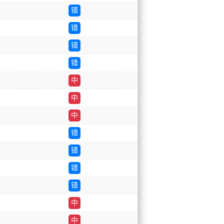
错
错
错
错
中
中
中
错
错
错
错
中
中