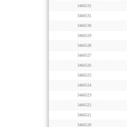
3466532
3466531
3466530
3466529
3466528
3466527
3466526
3466525
3466524
3466523
3466522
3466521
3466520