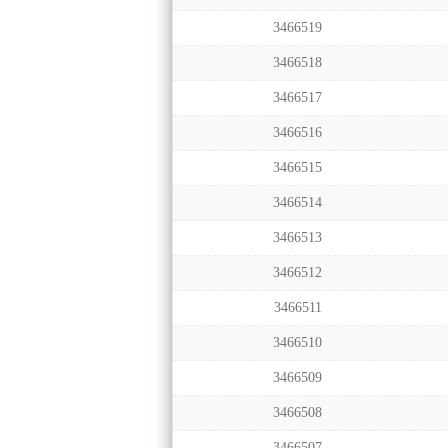
3466519
3466518
3466517
3466516
3466515
3466514
3466513
3466512
3466511
3466510
3466509
3466508
3466507