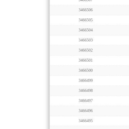
3466506
3466505
3466504
3466503
3466502
3466501
3466500
3466499
3466498
3466497
3466496
3466495