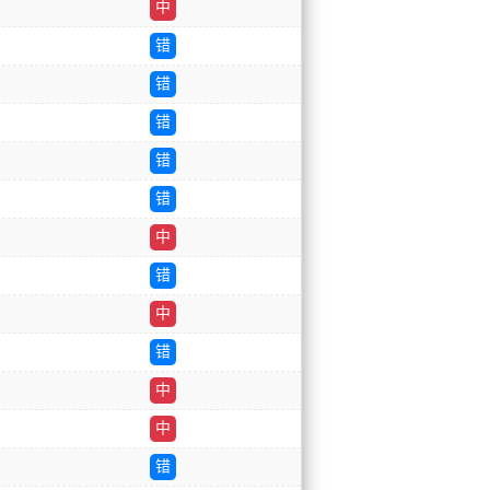
中
错
错
错
错
错
中
错
中
错
中
中
错