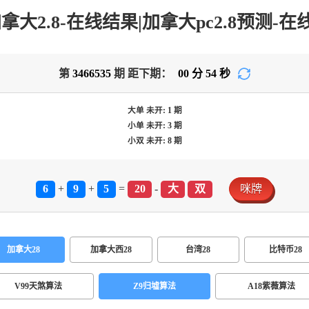
第
3466535
期 距下期：
00
分
54
秒
大单
未开:
1
期
小单
未开:
3
期
小双
未开:
8
期
6
+
9
+
5
=
20
-
大
双
咪牌
加拿大28
加拿大西28
台湾28
比特币28
V99天煞算法
Z9归墟算法
A18紫薇算法