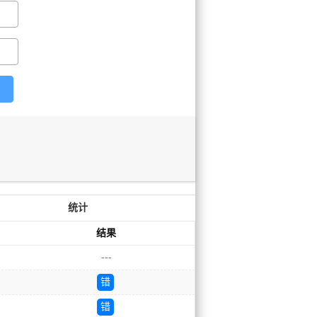
统计
结果
---
错
错