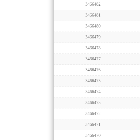
3466482
3466481
3466480
3466479
3466478
3466477
3466476
3466475
3466474
3466473
3466472
3466471
3466470