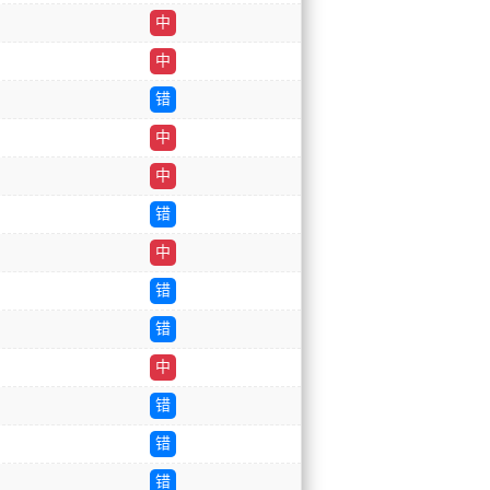
中
中
错
中
中
错
中
错
错
中
错
错
错