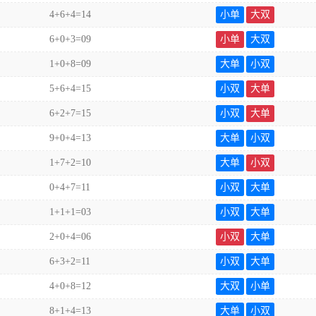
4+6+4=14
小单
大双
6+0+3=09
小单
大双
1+0+8=09
大单
小双
5+6+4=15
小双
大单
6+2+7=15
小双
大单
9+0+4=13
大单
小双
1+7+2=10
大单
小双
0+4+7=11
小双
大单
1+1+1=03
小双
大单
2+0+4=06
小双
大单
6+3+2=11
小双
大单
4+0+8=12
大双
小单
8+1+4=13
大单
小双