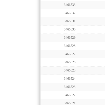
3466533
3466532
3466531
3466530
3466529
3466528
3466527
3466526
3466525
3466524
3466523
3466522
3466521