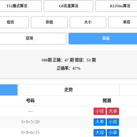
T12廉贞算法
G8玄皇算法
K12One算法
组合
杀组
大小
单双
双项
双组
100期 正确：47 期 错误：53 期
正确率：47%
走势
号码
预测
---
小双
大单
6+9+5=20
大单
小双
0+9+6=15
大双
小单