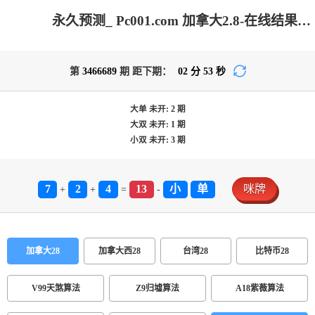
永久预测_ Pc001.com 加拿大2.8-在线结果|加拿大pc2.8预测-在线预测|加拿大2.8走势咪牌预测|加拿大2.8结果分析|加拿大在线咪牌_专注研究2.8_加拿大PC在线走势_官方数据!
第
3466689
期 距下期：
02
分
53
秒
大单
未开:
2
期
大双
未开:
1
期
小双
未开:
3
期
7
2
4
13
小
单
咪牌
+
+
=
-
加拿大28
加拿大西28
台湾28
比特币28
V99天煞算法
Z9归墟算法
A18紫薇算法