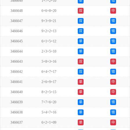
3466649
1+7+2=10
单
错
3466648
6+6+8=20
双
中
3466647
9+3+9=21
双
错
3466646
9+2+2=13
双
错
3466645
6+1+5=12
单
错
3466644
2+3+5=10
单
错
3466643
5+8+3=16
双
中
3466642
6+4+7=17
双
错
3466641
2+6+9=17
单
中
3466640
8+2+5=15
单
中
3466639
7+7+6=20
单
错
3466638
5+4+7=16
单
错
3466637
6+2+1=09
单
中