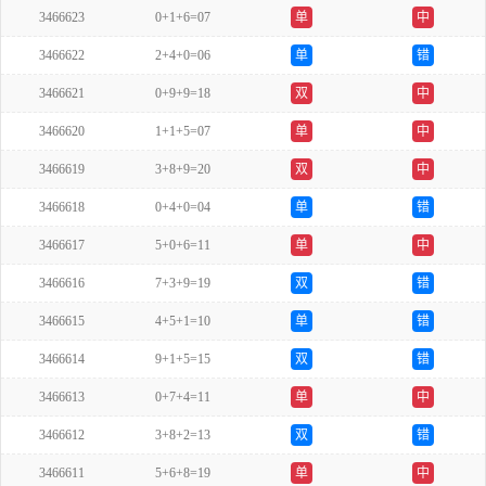
3466623
0+1+6=07
单
中
3466622
2+4+0=06
单
错
3466621
0+9+9=18
双
中
3466620
1+1+5=07
单
中
3466619
3+8+9=20
双
中
3466618
0+4+0=04
单
错
3466617
5+0+6=11
单
中
3466616
7+3+9=19
双
错
3466615
4+5+1=10
单
错
3466614
9+1+5=15
双
错
3466613
0+7+4=11
单
中
3466612
3+8+2=13
双
错
3466611
5+6+8=19
单
中