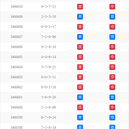
3466610
9+5+7=21
单
中
3466609
2+3+5=10
单
错
3466608
6+9+2=17
单
中
3466607
7+1+0=08
单
错
3466606
0+2+8=10
双
中
3466605
4+4+6=14
双
中
3466604
5+7+9=21
单
中
3466603
0+6+5=11
单
中
3466602
8+9+1=18
双
中
3466601
3+8+9=20
单
错
3466600
1+1+6=08
双
中
3466599
8+7+9=24
单
错
3466598
7+1+6=14
单
错