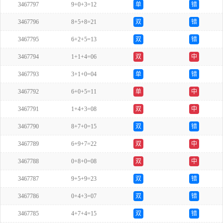
3467797
9+0+3=12
单
错
3467796
8+5+8=21
双
错
3467795
6+2+5=13
双
错
3467794
1+1+4=06
双
中
3467793
3+1+0=04
单
错
3467792
6+0+5=11
单
中
3467791
1+4+3=08
双
中
3467790
8+7+0=15
双
错
3467789
6+9+7=22
双
中
3467788
0+8+0=08
双
中
3467787
9+5+9=23
双
错
3467786
0+4+3=07
双
错
3467785
4+7+4=15
双
错