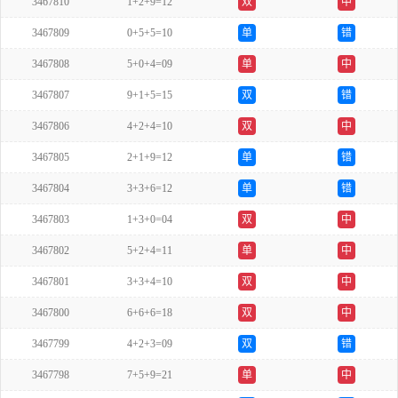
3467810
1+2+9=12
双
中
3467809
0+5+5=10
单
错
3467808
5+0+4=09
单
中
3467807
9+1+5=15
双
错
3467806
4+2+4=10
双
中
3467805
2+1+9=12
单
错
3467804
3+3+6=12
单
错
3467803
1+3+0=04
双
中
3467802
5+2+4=11
单
中
3467801
3+3+4=10
双
中
3467800
6+6+6=18
双
中
3467799
4+2+3=09
双
错
3467798
7+5+9=21
单
中