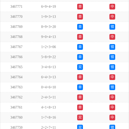
3467771
6+9+4=19
单
中
3467770
1+9+3=13
单
中
3467769
8+9+3=20
单
错
3467768
9+0+4=13
单
中
3467767
1+2+3=06
单
错
3467766
5+8+9=22
单
错
3467765
3+4+6=13
双
错
3467764
6+4+3=13
单
中
3467763
0+4+6=10
单
错
3467762
2+4+5=11
单
中
3467761
4+1+8=13
单
中
3467760
1+7+8=16
双
中
3467759
2+2+7=11
双
错