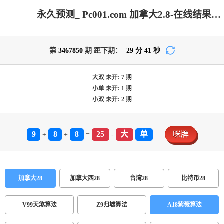
永久预测_ Pc001.com 加拿大2.8-在线结果|加拿大pc2.8预测-在线预测|加拿大2.8走势咪牌预测|加拿大2.8结果分析|加拿大在线咪牌_专注研究2.8_加拿大PC在线走势_官方数据!
第
3467850
期 距下期：
29
分
41
秒
大双
未开:
7
期
小单
未开:
1
期
小双
未开:
2
期
9
8
8
25
大
单
咪牌
+
+
=
-
加拿大28
加拿大西28
台湾28
比特币28
V99天煞算法
Z9归墟算法
A18紫薇算法