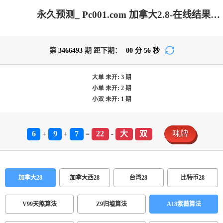
永久预测_ Pc001.com 加拿大2.8-在线结果|加拿大pc2.8预测-在线预测|加拿大2.8走势咪牌预测|加拿大2.8结果分析|加拿大在线咪牌_专注研究2.8_加拿大PC在线走势_官方数据!
第
3466493
期 距下期：
00
分
56
秒
大单
未开:
3
期
小单
未开:
2
期
小双
未开:
1
期
6
9
7
22
大
双
咪牌
+
+
=
-
加拿大28
加拿大西28
台湾28
比特币28
V99天煞算法
Z9归墟算法
A18紫薇算法