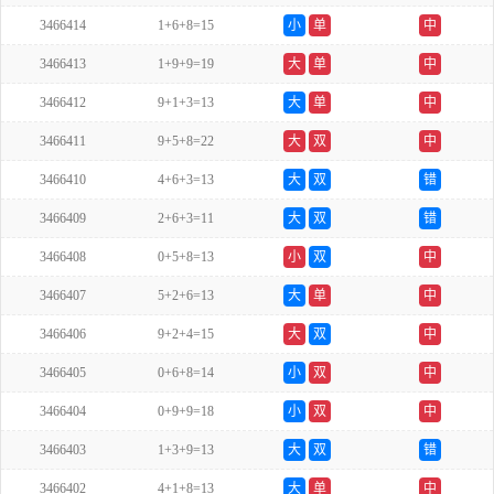
3466414
1+6+8=15
小
单
中
3466413
1+9+9=19
大
单
中
3466412
9+1+3=13
大
单
中
3466411
9+5+8=22
大
双
中
3466410
4+6+3=13
大
双
错
3466409
2+6+3=11
大
双
错
3466408
0+5+8=13
小
双
中
3466407
5+2+6=13
大
单
中
3466406
9+2+4=15
大
双
中
3466405
0+6+8=14
小
双
中
3466404
0+9+9=18
小
双
中
3466403
1+3+9=13
大
双
错
3466402
4+1+8=13
大
单
中