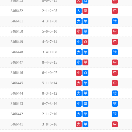
3466453
8+0+7=15
大
双
中
3466452
2+1+2=05
大
单
中
3466451
4+3+1=08
大
单
错
3466450
5+0+5=10
小
单
中
3466449
4+3+7=14
小
双
中
3466448
3+4+1=08
大
单
错
3466447
8+4+3=15
小
单
中
3466446
6+1+0=07
小
双
中
3466445
5+1+8=14
大
单
中
3466444
8+3+1=12
大
单
错
3466443
6+7+3=16
小
单
错
3466442
2+1+7=10
大
单
错
3466441
3+8+5=16
大
单
中