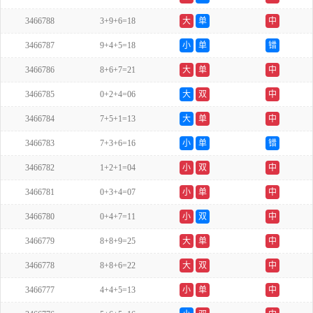
3466788
3+9+6=18
大
单
中
3466787
9+4+5=18
小
单
错
3466786
8+6+7=21
大
单
中
3466785
0+2+4=06
大
双
中
3466784
7+5+1=13
大
单
中
3466783
7+3+6=16
小
单
错
3466782
1+2+1=04
小
双
中
3466781
0+3+4=07
小
单
中
3466780
0+4+7=11
小
双
中
3466779
8+8+9=25
大
单
中
3466778
8+8+6=22
大
双
中
3466777
4+4+5=13
小
单
中