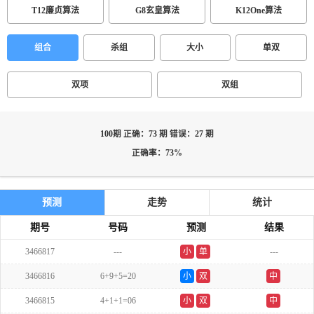
T12廉贞算法
G8玄皇算法
K12One算法
组合
杀组
大小
单双
双项
双组
100期 正确：73 期 错误：27 期
正确率：73%
预测
走势
统计
期号
号码
预测
结果
3466817
---
小
单
---
3466816
6+9+5=20
小
双
中
3466815
4+1+1=06
小
双
中