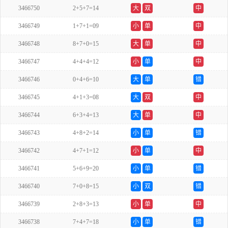
3466750
2+5+7=14
大
双
中
3466749
1+7+1=09
小
单
中
3466748
8+7+0=15
大
单
中
3466747
4+4+4=12
小
单
中
3466746
0+4+6=10
大
单
错
3466745
4+1+3=08
大
双
中
3466744
6+3+4=13
大
单
中
3466743
4+8+2=14
小
单
错
3466742
4+7+1=12
小
单
中
3466741
5+6+9=20
小
单
错
3466740
7+0+8=15
小
双
错
3466739
2+8+3=13
小
单
中
3466738
7+4+7=18
小
单
错