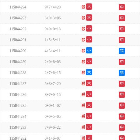
单
大
115044294
9+7+4=20
殺
中
单
大
115044293
3+0+3=06
殺
中
单
小
115044292
9+9+0=18
殺
中
双
小
115044291
1+5+5=11
殺
中
双
小
115044290
4+3+4=11
殺
错
单
小
115044289
2+0+6=08
殺
中
单
大
115044288
2+7+6=15
殺
错
单
大
115044287
5+8+7=20
殺
中
单
小
115044286
8+7+0=15
殺
中
双
大
115044285
6+0+1=07
殺
中
双
小
115044284
0+0+5=05
殺
中
双
小
115044283
7+9+6=22
殺
中
双
大
115044282
0+1+6=07
殺
中