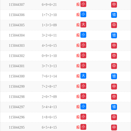
小
115044307
6+9+6=21
殺
中
单
小
115044306
1+7+2=10
殺
错
双
大
115044305
1+3+5=09
殺
中
双
小
115044304
3+2+6=11
殺
错
单
小
115044303
4+5+6=15
殺
中
双
小
115044302
0+9+1=10
殺
中
单
小
115044301
3+7+3=13
殺
中
双
大
115044300
7+6+1=14
殺
错
双
小
115044299
7+2+8=17
殺
中
双
小
115044298
2+0+7=09
殺
中
双
小
115044297
5+4+4=13
殺
错
单
小
115044296
1+8+6=15
殺
中
单
小
115044295
6+5+4=15
殺
中