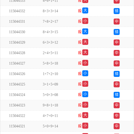
大
115044333
4+6+1=11
殺
中
单
大
115044332
8+3+3=14
殺
错
双
小
115044331
7+8+2=17
殺
中
单
大
115044330
8+4+3=15
殺
错
单
大
115044329
6+3+3=12
殺
中
双
大
115044328
2+4+5=11
殺
中
单
小
115044327
5+8+5=18
殺
中
单
小
115044326
1+7+2=10
殺
错
双
小
115044325
3+1+5=09
殺
中
双
小
115044324
5+0+3=08
殺
错
双
小
115044323
9+8+1=18
殺
中
单
大
115044322
4+7+0=11
殺
中
单
小
115044321
5+0+9=14
殺
中
单