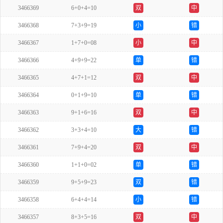
3466369
6+0+4=10
双
中
3466368
7+3+9=19
小
错
3466367
1+7+0=08
小
中
3466366
4+9+9=22
单
错
3466365
4+7+1=12
双
中
3466364
0+1+9=10
单
错
3466363
9+1+6=16
双
中
3466362
3+3+4=10
大
错
3466361
7+9+4=20
双
中
3466360
1+1+0=02
单
错
3466359
9+5+9=23
双
错
3466358
6+4+4=14
小
错
3466357
8+3+5=16
双
中