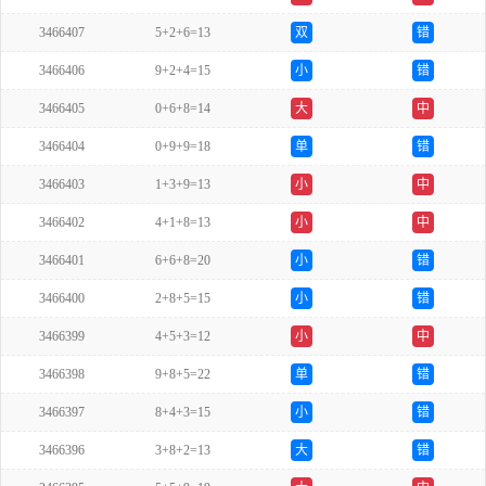
3466407
5+2+6=13
双
错
3466406
9+2+4=15
小
错
3466405
0+6+8=14
大
中
3466404
0+9+9=18
单
错
3466403
1+3+9=13
小
中
3466402
4+1+8=13
小
中
3466401
6+6+8=20
小
错
3466400
2+8+5=15
小
错
3466399
4+5+3=12
小
中
3466398
9+8+5=22
单
错
3466397
8+4+3=15
小
错
3466396
3+8+2=13
大
错