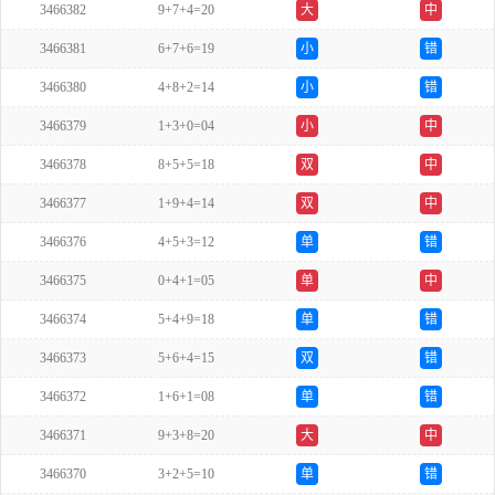
3466382
9+7+4=20
大
中
3466381
6+7+6=19
小
错
3466380
4+8+2=14
小
错
3466379
1+3+0=04
小
中
3466378
8+5+5=18
双
中
3466377
1+9+4=14
双
中
3466376
4+5+3=12
单
错
3466375
0+4+1=05
单
中
3466374
5+4+9=18
单
错
3466373
5+6+4=15
双
错
3466372
1+6+1=08
单
错
3466371
9+3+8=20
大
中
3466370
3+2+5=10
单
错