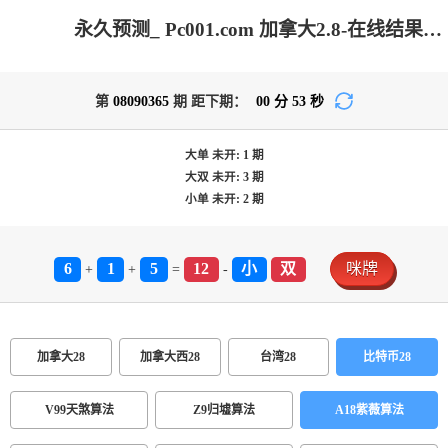
永久预测_ Pc001.com 加拿大2.8-在线结果|加拿大pc2.8预测-在线预测|加拿大2.8走势咪牌预测|加拿大2.8结果分析|加拿大在线咪牌_专注研究2.8_加拿大PC在线走势_官方数据!
第
08090365
期 距下期：
00
分
53
秒
大单
未开:
1
期
大双
未开:
3
期
小单
未开:
2
期
6
1
5
12
小
双
咪牌
+
+
=
-
加拿大28
加拿大西28
台湾28
比特币28
V99天煞算法
Z9归墟算法
A18紫薇算法