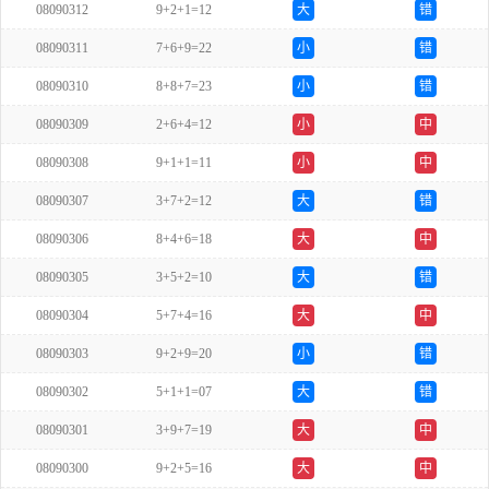
08090312
9+2+1=12
大
错
08090311
7+6+9=22
小
错
08090310
8+8+7=23
小
错
08090309
2+6+4=12
小
中
08090308
9+1+1=11
小
中
08090307
3+7+2=12
大
错
08090306
8+4+6=18
大
中
08090305
3+5+2=10
大
错
08090304
5+7+4=16
大
中
08090303
9+2+9=20
小
错
08090302
5+1+1=07
大
错
08090301
3+9+7=19
大
中
08090300
9+2+5=16
大
中