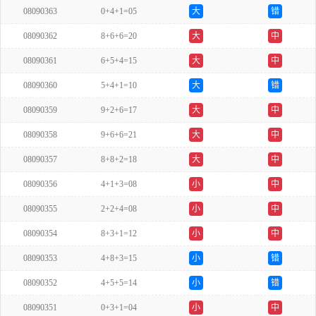
08090363
0+4+1=05
大
错
08090362
8+6+6=20
大
中
08090361
6+5+4=15
大
中
08090360
5+4+1=10
大
错
08090359
9+2+6=17
大
中
08090358
9+6+6=21
大
中
08090357
8+8+2=18
大
中
08090356
4+1+3=08
小
中
08090355
2+2+4=08
小
中
08090354
8+3+1=12
小
中
08090353
4+8+3=15
小
错
08090352
4+5+5=14
小
错
08090351
0+3+1=04
小
中