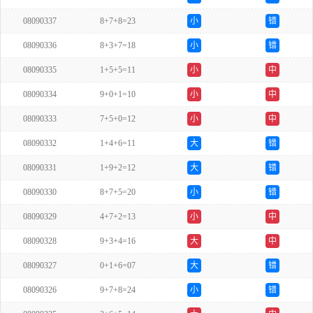
08090337
8+7+8=23
小
错
08090336
8+3+7=18
小
错
08090335
1+5+5=11
小
中
08090334
9+0+1=10
小
中
08090333
7+5+0=12
小
中
08090332
1+4+6=11
大
错
08090331
1+9+2=12
大
错
08090330
8+7+5=20
小
错
08090329
4+7+2=13
小
中
08090328
9+3+4=16
大
中
08090327
0+1+6=07
大
错
08090326
9+7+8=24
小
错