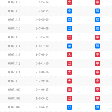
08071419
8+1+5=14
大
中
08071418
9+2+4=15
小
错
08071417
4+0+5=09
双
错
08071416
2+7+0=09
双
错
08071415
2+3+5=10
双
中
08071414
1+8+1=10
单
错
08071413
1+7+6=14
大
中
08071412
6+9+1=16
双
中
08071411
7+9+0=16
大
中
08071410
5+2+9=16
大
中
08071409
2+4+9=15
单
中
08071408
1+6+5=12
双
中
08071407
7+0+4=11
双
错