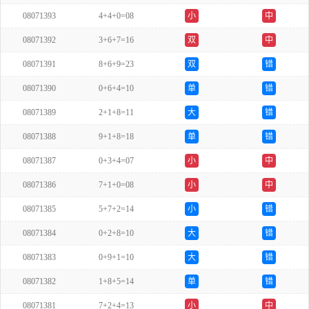
08071393
4+4+0=08
小
中
08071392
3+6+7=16
双
中
08071391
8+6+9=23
双
错
08071390
0+6+4=10
单
错
08071389
2+1+8=11
大
错
08071388
9+1+8=18
单
错
08071387
0+3+4=07
小
中
08071386
7+1+0=08
小
中
08071385
5+7+2=14
小
错
08071384
0+2+8=10
大
错
08071383
0+9+1=10
大
错
08071382
1+8+5=14
单
错
08071381
7+2+4=13
小
中